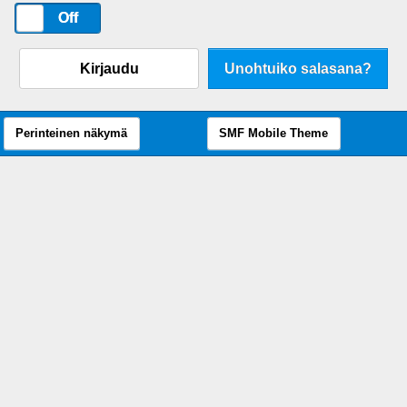
On
Off
Kirjaudu
Unohtuiko salasana?
Perinteinen näkymä
SMF Mobile Theme