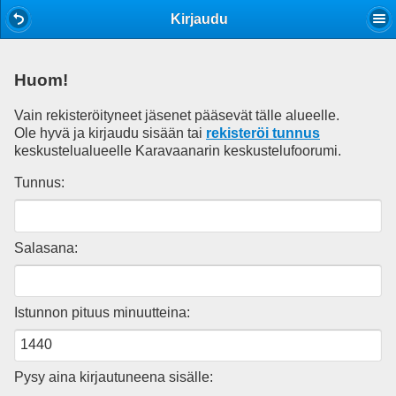
Mobile View
Kirjaudu
Huom!
Vain rekisteröityneet jäsenet pääsevät tälle alueelle.
Ole hyvä ja kirjaudu sisään tai
rekisteröi tunnus
keskustelualueelle Karavaanarin keskustelufoorumi.
Tunnus:
Salasana:
Istunnon pituus minuutteina:
Pysy aina kirjautuneena sisälle: