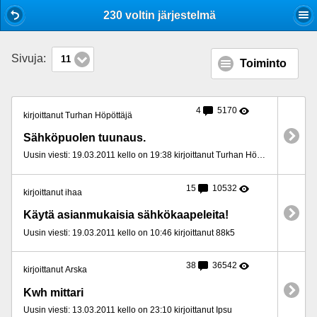
Mobile View
230 voltin järjestelmä
Sivuja:
11
Toiminto
4
5170
kirjoittanut Turhan Höpöttäjä
Sähköpuolen tuunaus.
Uusin viesti: 19.03.2011 kello on 19:38 kirjoittanut Turhan Höpöttäjä
15
10532
kirjoittanut ihaa
Käytä asianmukaisia sähkökaapeleita!
Uusin viesti: 19.03.2011 kello on 10:46 kirjoittanut 88k5
38
36542
kirjoittanut Arska
Kwh mittari
Uusin viesti: 13.03.2011 kello on 23:10 kirjoittanut Ipsu