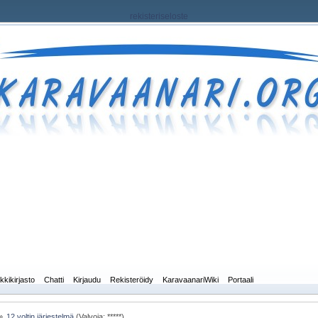
rekisteriseloste
kkikirjasto
Chatti
Kirjaudu
Rekisteröidy
KaravaanariWiki
Portaali
»
12 voltin järjestelmä
(Valvoja: *****)