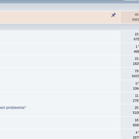
48
4983
15
675
1 
466
15
182
79
5437
0 
106
11
278
inen probleema*
25
510
18
656
4 
297