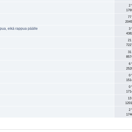
2 
176
77
2045
pua, eikä rappua päälle
3 
438
21
722
31
857
6 
252
0 
151
0 
171
13
1201
2 
174