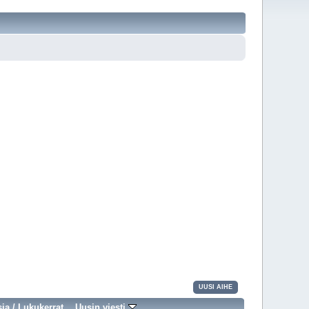
UUSI AIHE
sia
/
Lukukerrat
Uusin viesti