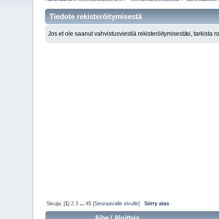
Tiedote rekisteröitymisestä
Jos et ole saanut vahvistusviestiä rekisteröitymisestä
si, tarkista 
Sivuja: [
1
]
2
3
...
45
[Seuraavalle sivulle]
Siirry alas
Aihe
/
Aloittaja