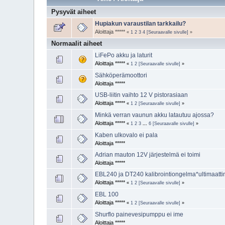
Pysyvät aiheet
Hupiakun varaustilan tarkkailu?
Aloittaja *****
«
1
2
3
4
[Seuraavalle sivulle]
»
Normaalit aiheet
LiFePo akku ja laturit
Aloittaja *****
«
1
2
[Seuraavalle sivulle]
»
Sähköperämoottori
Aloittaja *****
USB-liitin vaihto 12 V pistorasiaan
Aloittaja *****
«
1
2
[Seuraavalle sivulle]
»
Minkä verran vaunun akku latautuu ajossa?
Aloittaja *****
«
1
2
3
...
6
[Seuraavalle sivulle]
»
Kaben ulkovalo ei pala
Aloittaja *****
Adrian mauton 12V järjestelmä ei toimi
Aloittaja *****
EBL240 ja DT240 kalibrointiongelma*ultimaatt
Aloittaja *****
«
1
2
[Seuraavalle sivulle]
»
EBL 100
Aloittaja *****
«
1
2
[Seuraavalle sivulle]
»
Shurflo painevesipumppu ei ime
Aloittaja *****