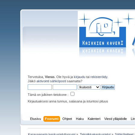
Tervetuloa,
Vieras
. Ole hyvä ja
kirjaudu
tai
rekisteröidy
.
Jäikö
aktivointi sähköposti
saamatta?
Tämä on julkinen tietokone :
Kirjautuaksesi anna tunnus, salasana ja istuntosi pituus
Etusivu
Foorumi
Ohjeet
Haku
Kalenteri
Viesti ylläpidolle
Lin
Karavaanarin keskustelufoorumi
»
Tekniikkakeskustelut
»
Sähkölaitteet