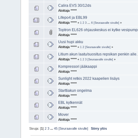
Calira EVS 30/12ds
Aloittaja *****
Lifepo4 ja EBL99
Aloittaja *****
«
1
2
3
...
6
[Seuraavalle sivulle]
»
Toptron EL626 ohjauskeskus ei kytke vesipump
Aloittaja *****
Uusi hupi akku
Aloittaja *****
«
1
2
[Seuraavalle sivulle]
»
Litium akun laatu/suositus repsikan penkin alle.
Aloittaja *****
«
1
2
3
[Seuraavalle sivulle]
»
Kompressori jääkaappi
Aloittaja *****
Sunlight retkis 2022 kaapelien lisäys
Aloittaja *****
Starttiakun ongelma
Aloittaja *****
EBL kytkennät
Aloittaja *****
Mover
Aloittaja *****
Sivuja: [
1
]
2
3
...
45
[Seuraavalle sivulle]
Siirry ylös