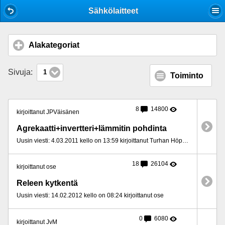
Mobile View
Sähkölaitteet
Alakategoriat
click to expand contents
Sivuja:
1
Toiminto
8
14800
kirjoittanut JPVäisänen
Agrekaatti+invertteri+lämmitin pohdinta
Uusin viesti: 4.03.2011 kello on 13:59 kirjoittanut Turhan Höpöttäjä
18
26104
kirjoittanut ose
Releen kytkentä
Uusin viesti: 14.02.2012 kello on 08:24 kirjoittanut ose
0
6080
kirjoittanut JvM