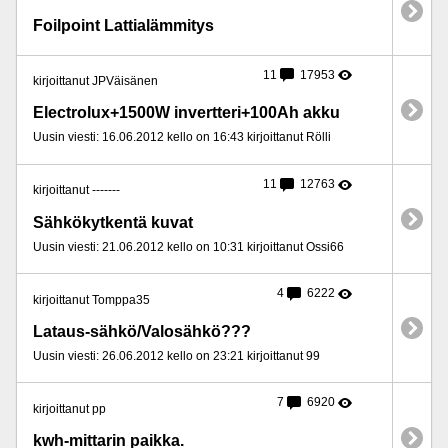
Foilpoint Lattialämmitys
11
17953
kirjoittanut JPVäisänen
Electrolux+1500W invertteri+100Ah akku
Uusin viesti: 16.06.2012 kello on 16:43 kirjoittanut Rölli
11
12763
kirjoittanut -------
Sähkökytkentä kuvat
Uusin viesti: 21.06.2012 kello on 10:31 kirjoittanut Ossi66
4
6222
kirjoittanut Tomppa35
Lataus-sähkö/Valosähkö???
Uusin viesti: 26.06.2012 kello on 23:21 kirjoittanut 99
7
6920
kirjoittanut pp
kwh-mittarin paikka.