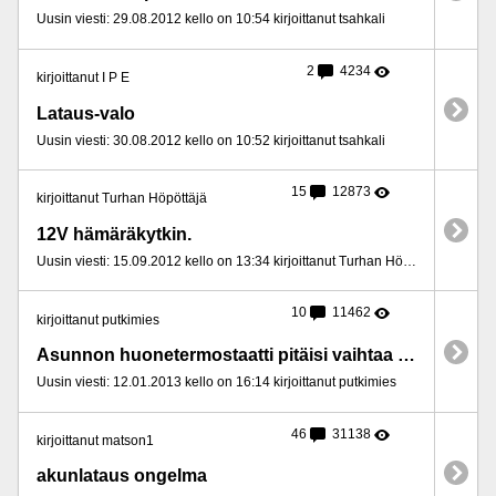
Uusin viesti: 29.08.2012 kello on 10:54 kirjoittanut tsahkali
2
4234
kirjoittanut I P E
Lataus-valo
Uusin viesti: 30.08.2012 kello on 10:52 kirjoittanut tsahkali
15
12873
kirjoittanut Turhan Höpöttäjä
12V hämäräkytkin.
Uusin viesti: 15.09.2012 kello on 13:34 kirjoittanut Turhan Höpöttäjä
10
11462
kirjoittanut putkimies
Asunnon huonetermostaatti pitäisi vaihtaa tarkemmaksi
Uusin viesti: 12.01.2013 kello on 16:14 kirjoittanut putkimies
46
31138
kirjoittanut matson1
akunlataus ongelma