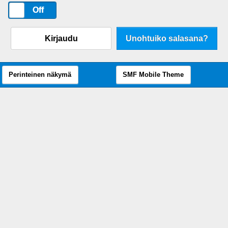
On
Off
Kirjaudu
Unohtuiko salasana?
Perinteinen näkymä
SMF Mobile Theme