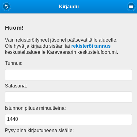
Mobile View
Kirjaudu
Huom!
Vain rekisteröityneet jäsenet pääsevät tälle alueelle.
Ole hyvä ja kirjaudu sisään tai
rekisteröi tunnus
keskustelualueelle Karavaanarin keskustelufoorumi.
Tunnus:
Salasana:
Istunnon pituus minuutteina:
Pysy aina kirjautuneena sisälle: