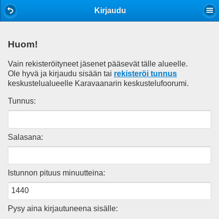
Mobile View
Kirjaudu
Huom!
Vain rekisteröityneet jäsenet pääsevät tälle alueelle.
Ole hyvä ja kirjaudu sisään tai
rekisteröi tunnus
keskustelualueelle Karavaanarin keskustelufoorumi.
Tunnus:
Salasana:
Istunnon pituus minuutteina:
Pysy aina kirjautuneena sisälle: