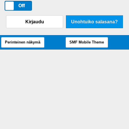
On
Off
Kirjaudu
Unohtuiko salasana?
Perinteinen näkymä
SMF Mobile Theme