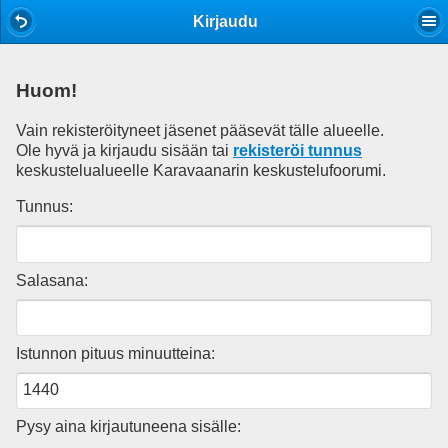
Mobile View
Kirjaudu
Huom!
Vain rekisteröityneet jäsenet pääsevät tälle alueelle.
Ole hyvä ja kirjaudu sisään tai
rekisteröi tunnus
keskustelualueelle Karavaanarin keskustelufoorumi.
Tunnus:
Salasana:
Istunnon pituus minuutteina:
Pysy aina kirjautuneena sisälle: