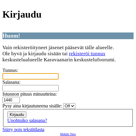
Kirjaudu
Huom!
Vain rekisteröityneet jäsenet pääsevät tälle alueelle.
Ole hyvä ja kirjaudu sisään tai
rekisteröi tunnus
keskustelualueelle Karavaanarin keskustelufoorumi.
Tunnus:
Salasana:
Istunnon pituus minuutteina:
Pysy aina kirjautuneena sisälle:
Unohtuiko salasana?
Siirry pois tekstitilasta
Mobile View