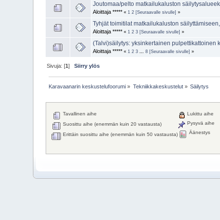
Joutomaa/pelto matkailukaluston säilytysalueek
Aloittaja *****
«
1
2
[Seuraavalle sivulle]
»
Tyhjät toimitilat matkailukaluston säilyttämisee
Aloittaja *****
«
1
2
3
[Seuraavalle sivulle]
»
(Talvi)säilytys: yksinkertainen pulpettikattoine
Aloittaja *****
«
1
2
3
...
8
[Seuraavalle sivulle]
»
Sivuja: [
1
]
Siirry ylös
Karavaanarin keskustelufoorumi
»
Tekniikkakeskustelut
»
Säilytys
Tavallinen aihe
Lukittu aihe
Pysyvä aihe
Suosittu aihe (enemmän kuin 20 vastausta)
Äänestys
Erittäin suosittu aihe (enemmän kuin 50 vastausta)