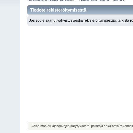
Tiedote rekisteröitymisestä
Jos et ole saanut vahvistusviestiä rekisteröitymisestä
si, tarkista 
Asiaa matkailuajoneuvojen säilytyksestä, paikkoja sekä omia rakennel