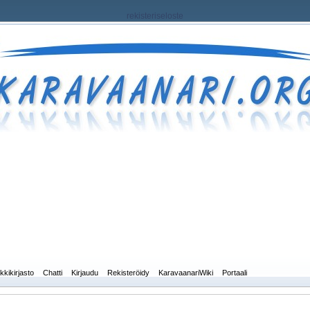
rekisteriseloste
kkikirjasto
Chatti
Kirjaudu
Rekisteröidy
KaravaanariWiki
Portaali