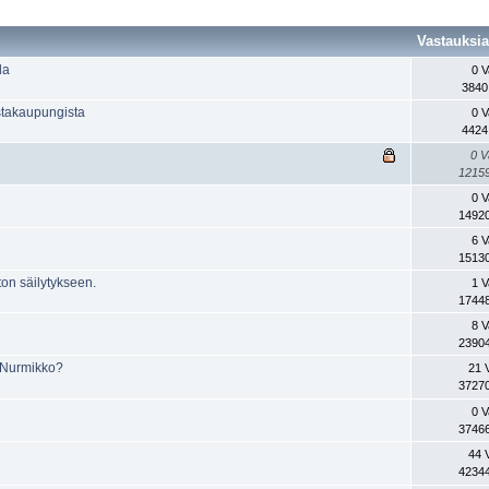
Vastauksi
la
0 V
3840
estakaupungista
0 V
4424
0 V
12159
0 V
14920
6 V
15130
ton säilytykseen.
1 V
17448
8 V
23904
? Nurmikko?
21 
37270
0 V
37466
44 
42344