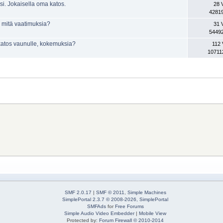
si. Jokaisella oma katos.
28 
42819
n, mitä vaatimuksia?
31 
54492
n katos vaunulle, kokemuksia?
112 
10711
SMF 2.0.17
|
SMF © 2011
,
Simple Machines
SimplePortal 2.3.7 © 2008-2026, SimplePortal
SMFAds
for
Free Forums
Simple Audio Video Embedder
|
Mobile View
Protected by:
Forum Firewall © 2010-2014