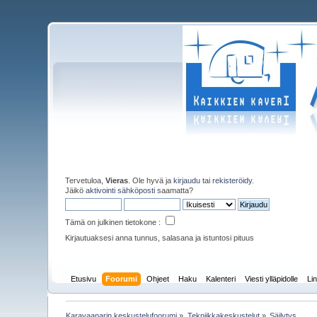
Tervetuloa,
Vieras
. Ole hyvä ja
kirjaudu
tai
rekisteröidy
.
Jäikö
aktivointi sähköposti
saamatta?
Tämä on julkinen tietokone :
Kirjautuaksesi anna tunnus, salasana ja istuntosi pituus
Etusivu
Foorumi
Ohjeet
Haku
Kalenteri
Viesti ylläpidolle
Lin
Karavaanarin keskustelufoorumi
»
Tekniikkakeskustelut
»
Säilytys