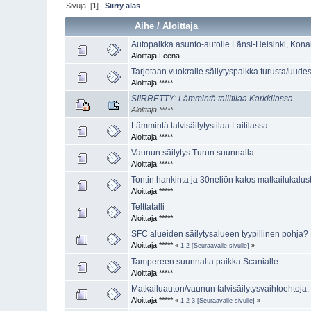
Sivuja: [
1
]
Siirry alas
Aihe
/
Aloittaja
Autopaikka asunto-autolle Länsi-Helsinki, Kona
Aloittaja Leena
Tarjotaan vuokralle säilytyspaikka turusta/uud
Aloittaja *****
SIIRRETTY: Lämmintä tallitilaa Karkkilassa
Aloittaja *****
Lämmintä talvisäilytystilaa Laitilassa
Aloittaja *****
Vaunun säilytys Turun suunnalla
Aloittaja *****
Tontin hankinta ja 30neliön katos matkailukalus
Aloittaja *****
Telttatalli
Aloittaja *****
SFC alueiden säilytysalueen tyypillinen pohja
Aloittaja *****
«
1
2
[Seuraavalle sivulle]
»
Tampereen suunnalta paikka Scanialle
Aloittaja *****
Matkailuauton/vaunun talvisäilytysvaihtoehtoja.
Aloittaja *****
«
1
2
3
[Seuraavalle sivulle]
»