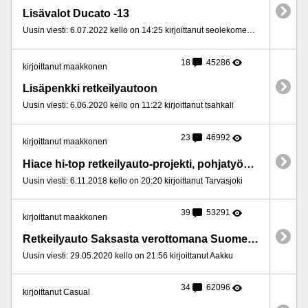
Lisävalot Ducato -13
Uusin viesti: 6.07.2022 kello on 14:25 kirjoittanut seolekomennä
18
45286
kirjoittanut maakkonen
Lisäpenkki retkeilyautoon
Uusin viesti: 6.06.2020 kello on 11:22 kirjoittanut tsahkali
23
46992
kirjoittanut maakkonen
Hiace hi-top retkeilyauto-projekti, pohjatyövinkkejä?
Uusin viesti: 6.11.2018 kello on 20:20 kirjoittanut Tarvasjoki
39
53291
kirjoittanut maakkonen
Retkeilyauto Saksasta verottomana Suomeen?
Uusin viesti: 29.05.2020 kello on 21:56 kirjoittanut Aakku
34
62096
kirjoittanut Casual