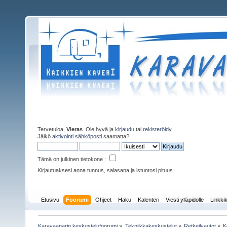
Tervetuloa,
Vieras
. Ole hyvä ja
kirjaudu
tai
rekisteröidy
.
Jäikö
aktivointi sähköposti
saamatta?
Tämä on julkinen tietokone :
Kirjautuaksesi anna tunnus, salasana ja istuntosi pituus
Etusivu
Foorumi
Ohjeet
Haku
Kalenteri
Viesti ylläpidolle
Linkkik
Karavaanarin keskustelufoorumi
»
Tekniikkakeskustelut
»
Retkeilyautot
»
K