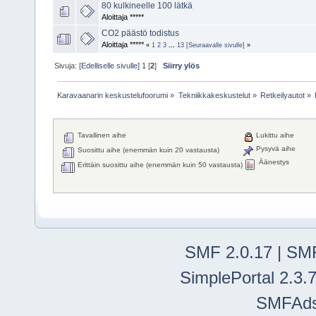
80 kulkineelle 100 lätkä
Aloittaja *****
CO2 päästö todistus
Aloittaja *****
«
1
2
3
...
13
[Seuraavalle sivulle]
»
Sivuja:
[Edelliselle sivulle]
1
[
2
]
Siirry ylös
Karavaanarin keskustelufoorumi
»
Tekniikkakeskustelut
»
Retkeilyautot
»
Tavallinen aihe
Lukittu aihe
Pysyvä aihe
Suosittu aihe (enemmän kuin 20 vastausta)
Äänestys
Erittäin suosittu aihe (enemmän kuin 50 vastausta)
SMF 2.0.17
|
SMF
SimplePortal 2.3.
SMFAd