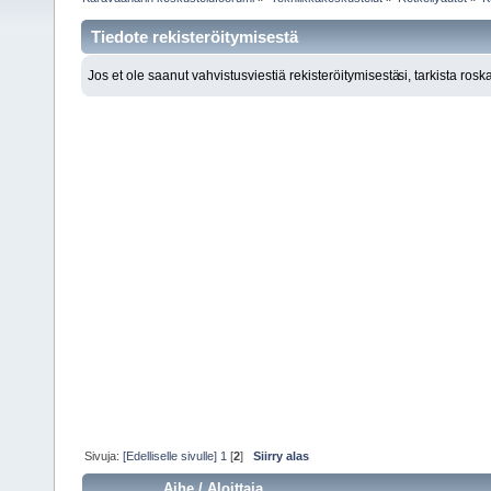
Tiedote rekisteröitymisestä
Jos et ole saanut vahvistusviestiä rekisteröitymisestä
si, tarkista ros
Sivuja:
[Edelliselle sivulle]
1
[
2
]
Siirry alas
Aihe
/
Aloittaja