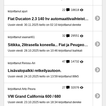
22
18618
kirjoittanut ajuri
Fiat Ducaton 2.3 140 hv automaattivaihteiston öljynvaihtoväli
Uusin viesti: 30.11.2025 kello on 02:10 kirjoittanut dereke
32
29551
kirjoittanut vaanari61
Sitikka, 2litrasella koneella... Fiat ja Peugeot 2.3 litrasella . . .
Uusin viesti: 28.10.2025 kello on 10:46 kirjoittanut tsahkali
47
14732
kirjoittanut Reissu-Ari
Lisävalopalkki retkeilyautoon.
Uusin viesti: 24.10.2025 kello on 13:59 kirjoittanut 88k5
27
32076
kirjoittanut Arto Peura
VW Grand California 600 / 680
Uusin viesti: 23.10.2025 kello on 18:34 kirjoittanut dereke