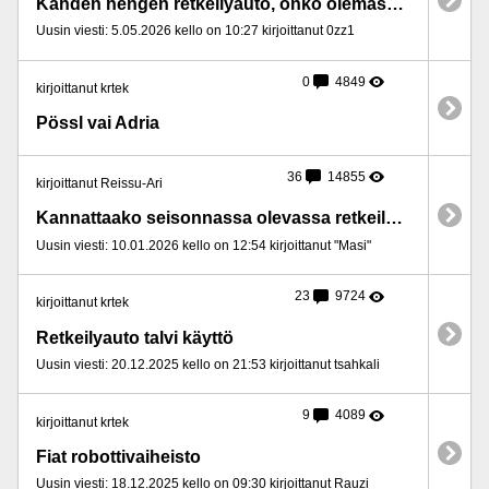
Kahden hengen retkeilyauto, onko olemassa?
Uusin viesti: 5.05.2026 kello on 10:27 kirjoittanut 0zz1
0
4849
kirjoittanut krtek
Pössl vai Adria
36
14855
kirjoittanut Reissu-Ari
Kannattaako seisonnassa olevassa retkeilyautossa pitää talviseisonnassa lämmitys
Uusin viesti: 10.01.2026 kello on 12:54 kirjoittanut "Masi"
23
9724
kirjoittanut krtek
Retkeilyauto talvi käyttö
Uusin viesti: 20.12.2025 kello on 21:53 kirjoittanut tsahkali
9
4089
kirjoittanut krtek
Fiat robottivaiheisto
Uusin viesti: 18.12.2025 kello on 09:30 kirjoittanut Rauzi