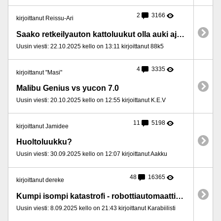
2
3166
kirjoittanut Reissu-Ari
Saako retkeilyauton kattoluukut olla auki ajaessa?
Uusin viesti: 22.10.2025 kello on 13:11 kirjoittanut 88k5
4
3335
kirjoittanut "Masi"
Malibu Genius vs yucon 7.0
Uusin viesti: 20.10.2025 kello on 12:55 kirjoittanut K.E.V
11
5198
kirjoittanut Jamidee
Huoltoluukku?
Uusin viesti: 30.09.2025 kello on 12:07 kirjoittanut Aakku
48
16365
kirjoittanut dereke
Kumpi isompi katastrofi - robottiautomaattivaihteisto vai Adblue-järjestelmä?
Uusin viesti: 8.09.2025 kello on 21:43 kirjoittanut Karabiilisti