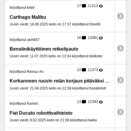
17
11213
kirjoittanut krtek
Carthago Malibu
Uusin viesti: 16.08.2025 kello on 17:37 kirjoittanut Ossi66
16
12081
kirjoittanut ukm657
Bensiinikäyttöinen retkeilyauto
Uusin viesti: 11.07.2025 kello on 13:34 kirjoittanut dekkster
10
11373
kirjoittanut Reissu-Ari
Korkanneen ruuvin reiän korjaus pitäväksi muovissa.
Uusin viesti: 21.04.2025 kello on 22:58 kirjoittanut Karabiilisti
13
12390
kirjoittanut Kames
Fiat Ducato robottivaihteisto
Uusin viesti: 8.02.2025 kello on 21:08 kirjoittanut Aakku