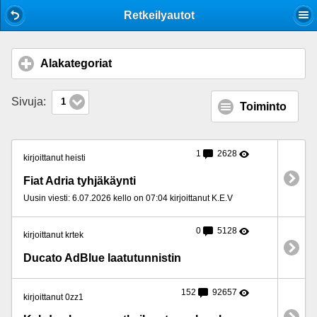
Mobile View
Retkeilyautot
Alakategoriat
click to expand contents
Sivuja:
1
Toiminto
1
2628
kirjoittanut heisti
Fiat Adria tyhjäkäynti
Uusin viesti: 6.07.2026 kello on 07:04 kirjoittanut K.E.V
0
5128
kirjoittanut krtek
Ducato AdBlue laatutunnistin
152
92657
kirjoittanut 0zz1