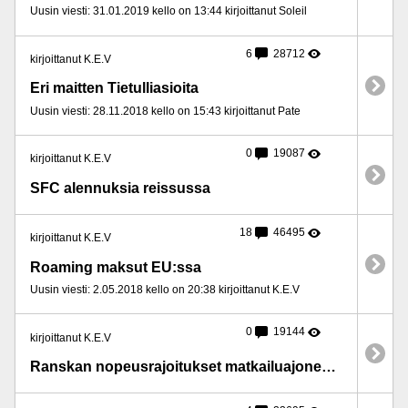
Uusin viesti: 31.01.2019 kello on 13:44 kirjoittanut Soleil
6
28712
kirjoittanut K.E.V
Eri maitten Tietulliasioita
Uusin viesti: 28.11.2018 kello on 15:43 kirjoittanut Pate
0
19087
kirjoittanut K.E.V
SFC alennuksia reissussa
18
46495
kirjoittanut K.E.V
Roaming maksut EU:ssa
Uusin viesti: 2.05.2018 kello on 20:38 kirjoittanut K.E.V
0
19144
kirjoittanut K.E.V
Ranskan nopeusrajoitukset matkailuajoneuvoille