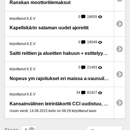
Ranskan moottoritiemaksut
0
19055
kirjoittanut K.E.V
Kapellskärin sataman uudet ajoreitit
0
19049
kirjoittanut K.E.V
Saitti reittien ja alueitten hakuun + esittelyyn Ruotsissa
0
21493
kirjoittanut K.E.V
Nopeus ym rajoitukset eri maissa a-vaunuille ja a-autoille
34
81927
kirjoittanut K.E.V
Kansainvälinen leirintäkortti CCI uudistuu, sekä aukeaa nettisivut
Uusin viesti: 14.08.2015 kello on 08:29 kirjoittanut taavi