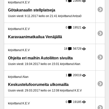
4
23695
kirjoittanut K.E.V
Götakanaalin stellplatseja
Uusin viesti: 9.11.2017 kello on 21:41 kirjoittanut Antza0
0
19521
kirjoittanut K.E.V
Karavaanimatkailua Venäjällä
18
56729
kirjoittanut K.E.V
Ohjeita eri maihin Autoliiton sivuilta
Uusin viesti: 19.04.2017 kello on 15:01 kirjoittanut Alan
1
20019
kirjoittanut Alan
Keskustelufoorumeita ulkomailla
Uusin viesti: 29.03.2017 kello on 12:08 kirjoittanut K.E.V
0
19185
kirjoittanut K.E.V