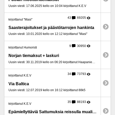
Uusin viesti: 17.06.2025 kello on 10:04 kirjoittanut K.E.V
43
69205
kirjoittanut "Masi"
Saasterajoitukset ja päästötarrojen hankinta
Uusin viesti: 10.01.2020 kello on 12:12 kirjoittanut "Masi"
9
30950
kirjoittanut Humoristi
Norjan tiemaksut + laskuri
Uusin viesti: 30.11.2019 kello on 06:20 kirjoittanut Haapaniemen Paroni
34
73793
kirjoittanut K.E.V
Via Baltica
Uusin viesti: 12.07.2019 kello on 16:12 kirjoittanut 88k5
35
88193
kirjoittanut K.E.V
Epämiellyttäviä Sattumuksia reissulla mualimalla muitten toimesta