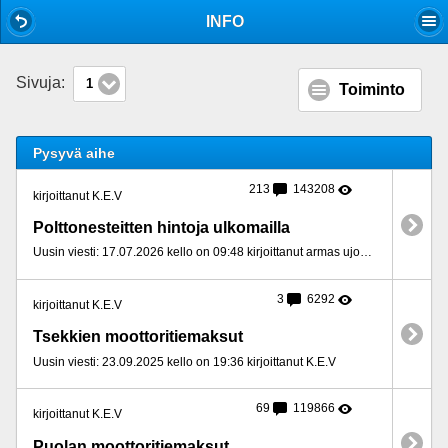
Mobile View
INFO
Sivuja:
1
Toiminto
Pysyvä aihe
213
143208
kirjoittanut K.E.V
Polttonesteitten hintoja ulkomailla
Uusin viesti: 17.07.2026 kello on 09:48 kirjoittanut armas ujomieli
3
6292
kirjoittanut K.E.V
Tsekkien moottoritiemaksut
Uusin viesti: 23.09.2025 kello on 19:36 kirjoittanut K.E.V
69
119866
kirjoittanut K.E.V
Puolan moottoritiemaksut