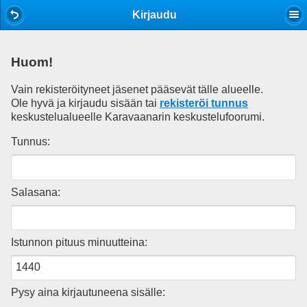
Mobile View
Kirjaudu
Huom!
Vain rekisteröityneet jäsenet pääsevät tälle alueelle.
Ole hyvä ja kirjaudu sisään tai
rekisteröi tunnus
keskustelualueelle Karavaanarin keskustelufoorumi.
Tunnus:
Salasana:
Istunnon pituus minuutteina:
Pysy aina kirjautuneena sisälle: