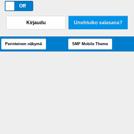
On
Off
Kirjaudu
Unohtuiko salasana?
Perinteinen näkymä
SMF Mobile Theme