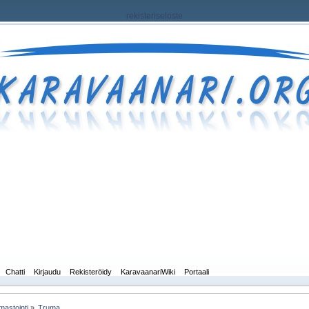
rekisteriseloste
Chatti
Kirjaudu
Rekisteröidy
KaravaanariWiki
Portaali
mastointi
»
Truma