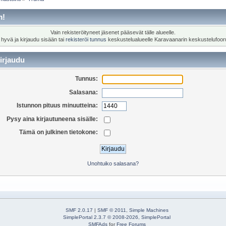
m!
Vain rekisteröityneet jäsenet pääsevät tälle alueelle.
 hyvä ja kirjaudu sisään tai
rekisteröi tunnus
keskustelualueelle Karavaanarin keskustelufoor
irjaudu
Tunnus:
Salasana:
Istunnon pituus minuutteina:
Pysy aina kirjautuneena sisälle:
Tämä on julkinen tietokone:
Unohtuiko salasana?
SMF 2.0.17
|
SMF © 2011
,
Simple Machines
SimplePortal 2.3.7 © 2008-2026, SimplePortal
SMFAds
for
Free Forums