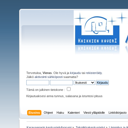
Tervetuloa,
Vieras
. Ole hyvä ja
kirjaudu
tai
rekisteröidy
.
Jäikö
aktivointi sähköposti
saamatta?
Tämä on julkinen tietokone :
Kirjautuaksesi anna tunnus, salasana ja istuntosi pituus
Etusivu
Ohjeet
Haku
Kalenteri
Viesti ylläpidolle
Linkkikirjasto
Karavaanarin keskustelufoorumi
»
Tekniikkakeskustelut
»
Lämmitys ja il