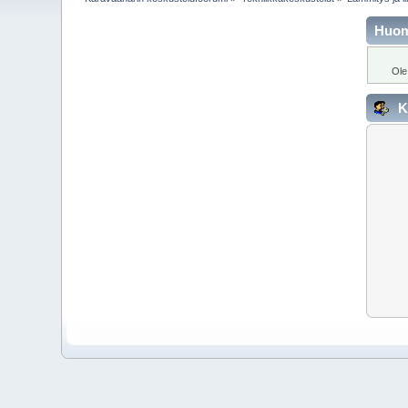
Huo
Ole
K