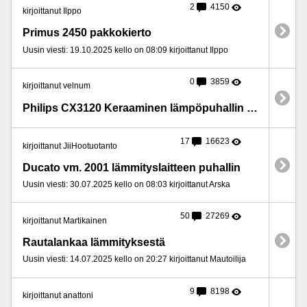
2
4150
kirjoittanut Ilppo
Primus 2450 pakkokierto
Uusin viesti: 19.10.2025 kello on 08:09 kirjoittanut Ilppo
0
3859
kirjoittanut velnum
Philips CX3120 Keraaminen lämpöpuhallin sovellusohjaus 2000 W
17
16623
kirjoittanut JiiHootuotanto
Ducato vm. 2001 lämmityslaitteen puhallin
Uusin viesti: 30.07.2025 kello on 08:03 kirjoittanut Arska
50
27269
kirjoittanut Martikainen
Rautalankaa lämmityksestä
Uusin viesti: 14.07.2025 kello on 20:27 kirjoittanut Mautoilija
9
8198
kirjoittanut anattoni