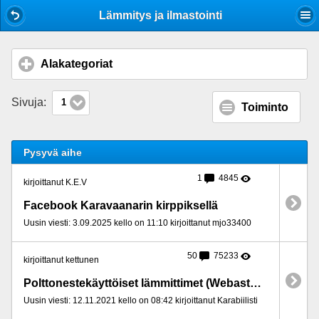
Mobile View
Lämmitys ja ilmastointi
Alakategoriat
click to expand contents
Sivuja:
1
Toiminto
Pysyvä aihe
1
4845
kirjoittanut K.E.V
Facebook Karavaanarin kirppiksellä
Uusin viesti: 3.09.2025 kello on 11:10 kirjoittanut mjo33400
50
75233
kirjoittanut kettunen
Polttonestekäyttöiset lämmittimet (Webasto/Ebersprächer/jne.), huolto/korjaus
Uusin viesti: 12.11.2021 kello on 08:42 kirjoittanut Karabiilisti