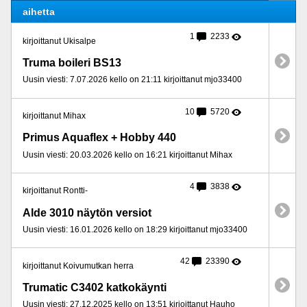
aihetta
1
2233
kirjoittanut Ukisalpe
Truma boileri BS13
Uusin viesti: 7.07.2026 kello on 21:11 kirjoittanut mjo33400
10
5720
kirjoittanut Mihax
Primus Aquaflex + Hobby 440
Uusin viesti: 20.03.2026 kello on 16:21 kirjoittanut Mihax
4
3838
kirjoittanut Rontti-
Alde 3010 näytön versiot
Uusin viesti: 16.01.2026 kello on 18:29 kirjoittanut mjo33400
42
23390
kirjoittanut Koivumutkan herra
Trumatic C3402 katkokäynti
Uusin viesti: 27.12.2025 kello on 13:51 kirjoittanut Hauho