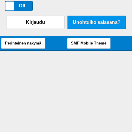
On
Off
Kirjaudu
Unohtuiko salasana?
Perinteinen näkymä
SMF Mobile Theme