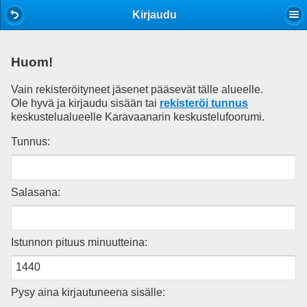
Mobile View
Kirjaudu
Huom!
Vain rekisteröityneet jäsenet pääsevät tälle alueelle.
Ole hyvä ja kirjaudu sisään tai
rekisteröi tunnus
keskustelualueelle Karavaanarin keskustelufoorumi.
Tunnus:
Salasana:
Istunnon pituus minuutteina:
Pysy aina kirjautuneena sisälle: