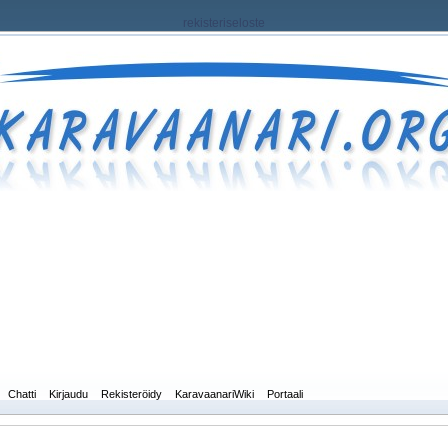
rekisteriseloste
Chatti
Kirjaudu
Rekisteröidy
KaravaanariWiki
Portaali