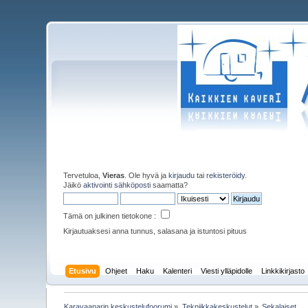
Tervetuloa,
Vieras
. Ole hyvä ja
kirjaudu
tai
rekisteröidy
.
Jäikö
aktivointi sähköposti
saamatta?
Tämä on julkinen tietokone :
Kirjautuaksesi anna tunnus, salasana ja istuntosi pituus
Etusivu
Ohjeet
Haku
Kalenteri
Viesti ylläpidolle
Linkkikirjasto
Karavaanarin keskustelufoorumi
»
Tekniikkakeskustelut
»
Sekalaiset