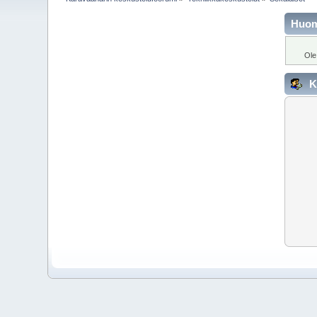
Huo
Ole
K