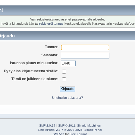
m!
Vain rekisteröityneet jäsenet pääsevät tälle alueelle.
 hyvä ja kirjaudu sisään tai
rekisteröi tunnus
keskustelualueelle Karavaanarin keskustelufoor
irjaudu
Tunnus:
Salasana:
Istunnon pituus minuutteina:
Pysy aina kirjautuneena sisälle:
Tämä on julkinen tietokone:
Unohtuiko salasana?
SMF 2.0.17
|
SMF © 2011
,
Simple Machines
SimplePortal 2.3.7 © 2008-2026, SimplePortal
SMFAds
for
Free Forums