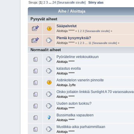
Sivuja: [
1
]
2
3
...
24
[Seuraavalle sivulle]
Siirry alas
Aihe
/
Aloittaja
Pysyvät aiheet
Sääpalvelut
Aloittaja *****
«
1
2
3
[Seuraavalle sivulle]
»
Pieniä kysymyksiä?
Aloittaja *****
«
1
2
3
...
11
[Seuraavalle sivulle]
»
Normaalit aiheet
Pyöräteline vetokoukkuun
Aloittaja *****
kalastus evolla
Aloittaja *****
Astinkotelon vanerin pinnoite
Aloittaja Jyffe
Oisko jollakin linkkiä Sunlight A 70 varaosakuv
Aloittaja *****
Uuden auton tuoksu?
Aloittaja *****
Bussimatka vapauteen
Aloittaja *****
Mustikka-aika parhaimmillaan
Aloittaja *****