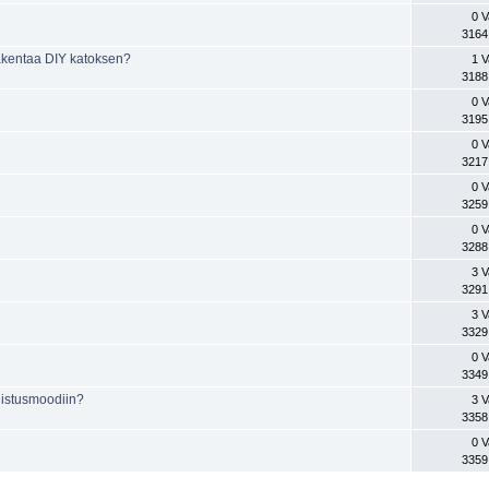
0 V
3164
 rakentaa DIY katoksen?
1 V
3188
0 V
3195
0 V
3217
0 V
3259
0 V
3288
3 V
3291
3 V
3329
0 V
3349
hdistusmoodiin?
3 V
3358
0 V
3359