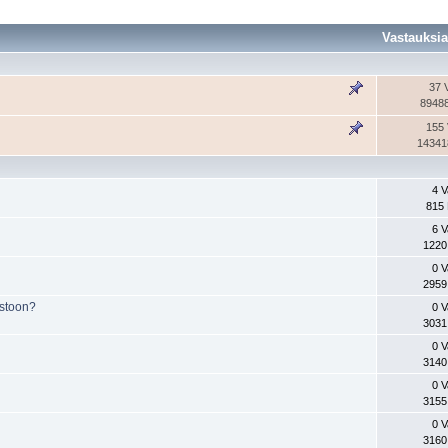
Vastauksi
37 
89488
155 
14341
4 V
815 
6 V
1220
0 V
2959
astoon?
0 V
3031
0 V
3140
0 V
3155
0 V
3160