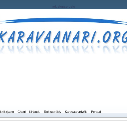
rekisteriseloste
kkikirjasto
Chatti
Kirjaudu
Rekisteröidy
KaravaanariWiki
Portaali