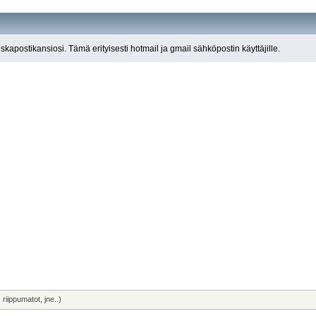
roskapostikansiosi. Tämä erityisesti hotmail ja gmail sähköpostin käyttäjille.
riippumatot, jne..)