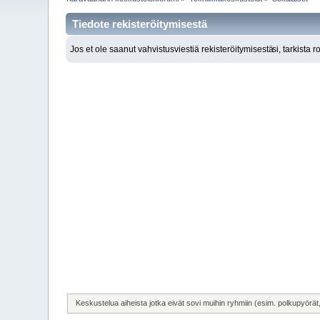
Tiedote rekisteröitymisestä
Jos et ole saanut vahvistusviestiä rekisteröitymisestä
si, tarkista 
Keskustelua aiheista jotka eivät sovi muihin ryhmiin (esim. polkupyörät, 