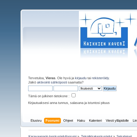
Tervetuloa,
Vieras
. Ole hyvä ja
kirjaudu
tai
rekisteröidy
.
Jäikö
aktivointi sähköposti
saamatta?
Tämä on julkinen tietokone :
Kirjautuaksesi anna tunnus, salasana ja istuntosi pituus
Etusivu
Foorumi
Ohjeet
Haku
Kalenteri
Viesti ylläpidolle
Lin
Karavaanarin keskustelufoorumi
»
Tekniikkakeskustelut
»
Sekalaiset