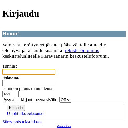
Kirjaudu
Huom!
Vain rekisteröityneet jäsenet pääsevät tälle alueelle.
Ole hyvä ja kirjaudu sisään tai
rekisteröi tunnus
keskustelualueelle Karavaanarin keskustelufoorumi.
Tunnus:
Salasana:
Istunnon pituus minuutteina:
Pysy aina kirjautuneena sisälle:
Unohtuiko salasana?
Siirry pois tekstitilasta
Mobile View