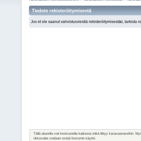
Tiedote rekisteröitymisestä
Jos et ole saanut vahvistusviestiä rekisteröitymisestä
si, tarkista 
Tällä alueella voit keskustella kaikesta mikä liittyy karavaanareihin. My
rikkovalta voidaan estää foorumin käyttö.