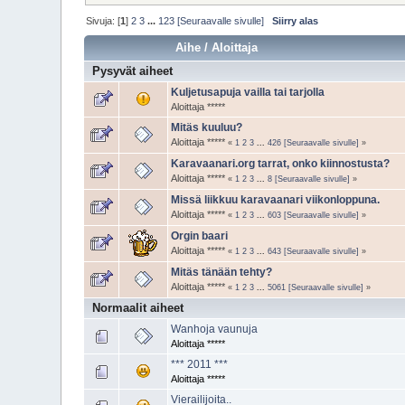
Sivuja: [
1
]
2
3
...
123
[Seuraavalle sivulle]
Siirry alas
Aihe
/
Aloittaja
Pysyvät aiheet
Kuljetusapuja vailla tai tarjolla
Aloittaja *****
Mitäs kuuluu?
Aloittaja *****
«
1
2
3
...
426
[Seuraavalle sivulle]
»
Karavaanari.org tarrat, onko kiinnostusta?
Aloittaja *****
«
1
2
3
...
8
[Seuraavalle sivulle]
»
Missä liikkuu karavaanari viikonloppuna.
Aloittaja *****
«
1
2
3
...
603
[Seuraavalle sivulle]
»
Orgin baari
Aloittaja *****
«
1
2
3
...
643
[Seuraavalle sivulle]
»
Mitäs tänään tehty?
Aloittaja *****
«
1
2
3
...
5061
[Seuraavalle sivulle]
»
Normaalit aiheet
Wanhoja vaunuja
Aloittaja *****
*** 2011 ***
Aloittaja *****
Vierailijoita..