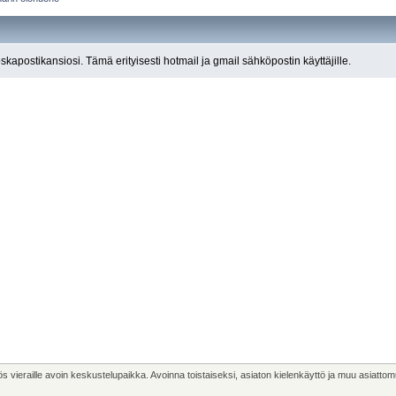
roskapostikansiosi. Tämä erityisesti hotmail ja gmail sähköpostin käyttäjille.
ös vieraille avoin keskustelupaikka. Avoinna toistaiseksi, asiaton kielenkäyttö ja muu asiattomu