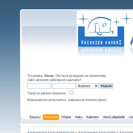
Tervetuloa,
Vieras
. Ole hyvä ja
kirjaudu
tai
rekisteröidy
.
Jäikö
aktivointi sähköposti
saamatta?
Tämä on julkinen tietokone :
Kirjautuaksesi anna tunnus, salasana ja istuntosi pituus
Etusivu
Foorumi
Ohjeet
Haku
Kalenteri
Viesti ylläpidolle
Lin
Karavaanarin keskustelufoorumi
»
Karavaanarin keskustelut
»
Karavaan