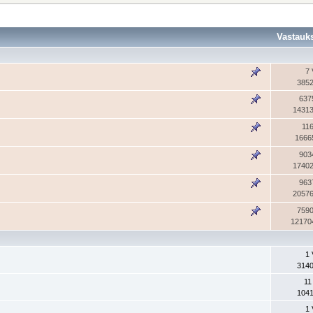
Vastauk
7 
3852
637
14313
116
1666
903
17402
963
20576
7590
12170
1 
3140
11
1041
1 