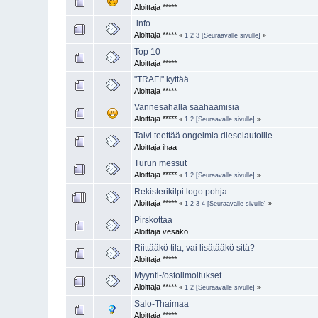
Aloittaja *****
.info
Aloittaja *****
«
1
2
3
[Seuraavalle sivulle]
»
Top 10
Aloittaja *****
"TRAFI" kyttää
Aloittaja *****
Vannesahalla saahaamisia
Aloittaja *****
«
1
2
[Seuraavalle sivulle]
»
Talvi teettää ongelmia dieselautoille
Aloittaja ihaa
Turun messut
Aloittaja *****
«
1
2
[Seuraavalle sivulle]
»
Rekisterikilpi logo pohja
Aloittaja *****
«
1
2
3
4
[Seuraavalle sivulle]
»
Pirskottaa
Aloittaja vesako
Riittääkö tila, vai lisätääkö sitä?
Aloittaja *****
Myynti-/ostoilmoitukset.
Aloittaja *****
«
1
2
[Seuraavalle sivulle]
»
Salo-Thaimaa
Aloittaja *****