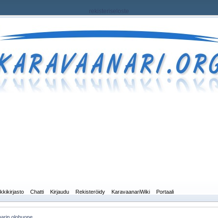
rekisteriseloste
kkikirjasto
Chatti
Kirjaudu
Rekisteröidy
KaravaanariWiki
Portaali
arin olohuone