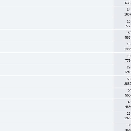
636
34
1657
10
777
8 
585
15
1436
10
776
29
1240
58
2852
0 
505
4 
488
25
1379
3 
464